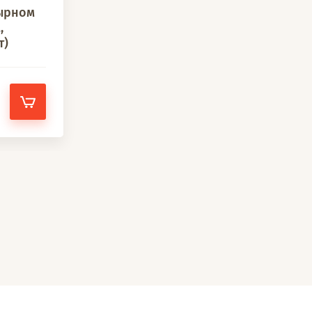
ырном
,
т)