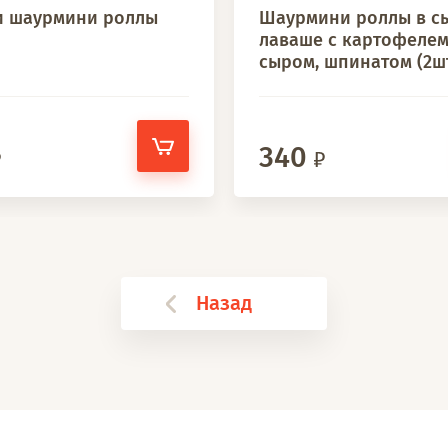
и шаурмини роллы
Шаурмини роллы в с
лаваше с картофелем
сыром, шпинатом (2ш
340
Назад